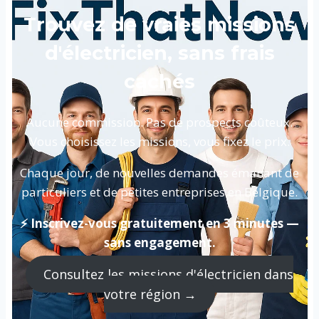
Trouvez de vraies missions
d'électricien, sans frais
cachés
Aucune commission. Pas de prospects coûteux.
Vous choisissez les missions, vous fixez le prix.
Chaque jour, de nouvelles demandes émanant de
particuliers et de petites entreprises en Belgique.
⚡ Inscrivez-vous gratuitement en 3 minutes —
sans engagement.
Consultez les missions d'électricien dans
votre région →