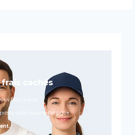
 frais cachés
us fixez le prix.
prises dans toute la Belgique.
ent.