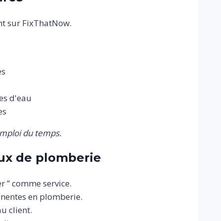
nt sur FixThatNow.
es
es d'eau
es
emploi du temps.
ux de plomberie
er ” comme service.
inentes en plomberie.
 client.