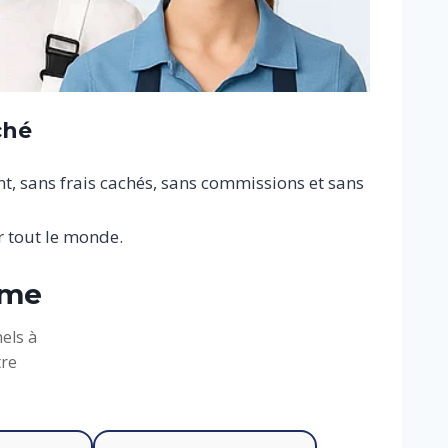
ché
nt, sans frais cachés, sans commissions et sans
 tout le monde.
rme
els à
tre