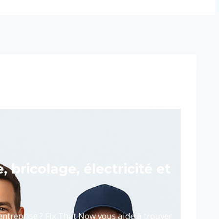
 bricolage, électricité et
ntreprise ? Fix That Now vous aide à trouver