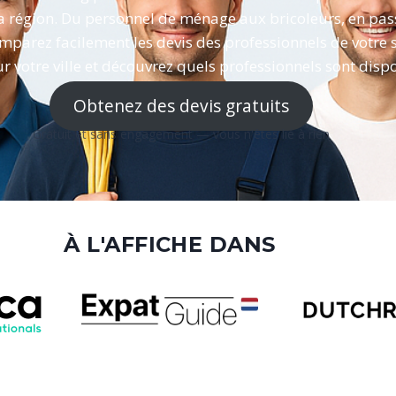
a région. Du personnel de ménage aux bricoleurs, en passan
omparez facilement les devis des professionnels de votre 
ur votre ville et découvrez quels professionnels sont dis
Obtenez des devis gratuits
Gratuit et sans engagement — vous n'êtes lié à rien
À L'AFFICHE DANS