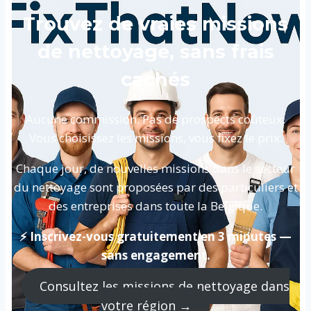
Trouvez de vraies missions
de nettoyage, sans frais
cachés
Aucune commission. Pas de prospects coûteux.
Vous choisissez les missions, vous fixez le prix.
Chaque jour, de nouvelles missions dans le secteur
du nettoyage sont proposées par des particuliers et
des entreprises dans toute la Belgique.
⚡ Inscrivez-vous gratuitement en 3 minutes —
sans engagement.
Consultez les missions de nettoyage dans
votre région →