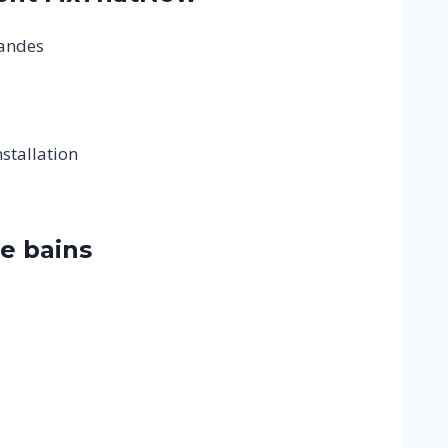
mandes
stallation
de bains