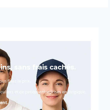
ins, sans frais cachés.
s fixez le prix.
uliers et de petites entreprises en Belgique.
ent.