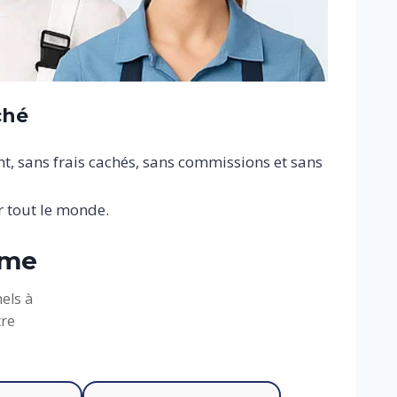
ché
nt, sans frais cachés, sans commissions et sans
 tout le monde.
rme
els à
tre