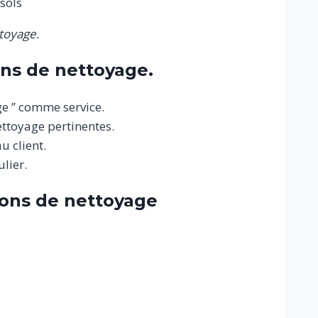
sols
toyage.
ns de nettoyage.
ge ” comme service.
ettoyage pertinentes.
 client.
lier.
ions de nettoyage