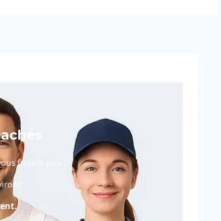
cachés
us fixez le prix.
irons.
ent.