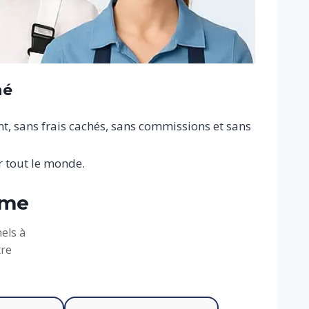
hé
nt, sans frais cachés, sans commissions et sans
 tout le monde.
rme
els à
tre